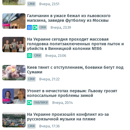
Вчера, 23:51
СМИ
Галичанин в ужасе бежал из львовского
магазина, завидев футболку из Москвы
Вчера, 23:39
СМИ
На Украине сегодня проходит массовая
голодовка политзаключенных против пыток и
убийств в Винницкой колонии №86
Вчера, 23:06
СМИ
Киев тянет с отступлением, боевики бегут под
Сумами
Вчера, 21:22
СМИ
Утонет в нечистотах первым: Львову грозят
колоссальные проблемы зимой
Вчера, 20:14
ПАБЛИКИ
На Украине произошёл конфликт из-за
русскоязычной музыки на пляже
Вчера, 17:36
СМИ