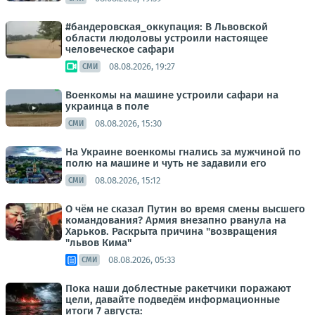
#бандеровская_оккупация: В Львовской
области людоловы устроили настоящее
человеческое сафари
08.08.2026, 19:27
СМИ
Военкомы на машине устроили сафари на
украинца в поле
08.08.2026, 15:30
СМИ
На Украине военкомы гнались за мужчиной по
полю на машине и чуть не задавили его
08.08.2026, 15:12
СМИ
О чём не сказал Путин во время смены высшего
командования? Армия внезапно рванула на
Харьков. Раскрыта причина "возвращения
"львов Кима"
08.08.2026, 05:33
СМИ
Пока наши доблестные ракетчики поражают
цели, давайте подведём информационные
итоги 7 августа: