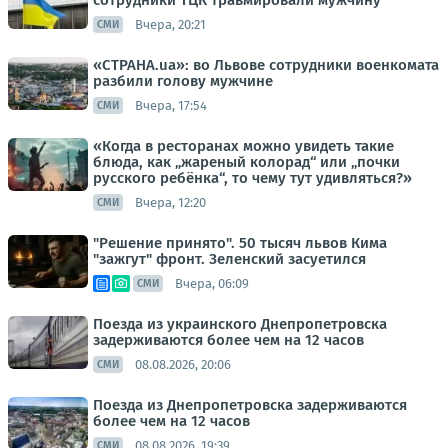
сотрудники ТЦК травмировали мужчину
Вчера, 20:21
СМИ
«СТРАНА.ua»: во Львове сотрудники военкомата
разбили голову мужчине
Вчера, 17:54
СМИ
«Когда в ресторанах можно увидеть такие
блюда, как „жареный колорад“ или „почки
русского ребёнка“, то чему тут удивляться?»
Вчера, 12:20
СМИ
"Решение принято". 50 тысяч львов Кима
"зажгут" фронт. Зеленский засуетился
Вчера, 06:09
СМИ
Поезда из украинского Днепропетровска
задерживаются более чем на 12 часов
08.08.2026, 20:06
СМИ
Поезда из Днепропетровска задерживаются
более чем на 12 часов
08.08.2026, 19:39
СМИ