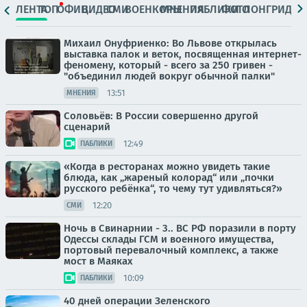
ЛЕНТА
ТОП
ОФИЦ.
ВИДЕО
СМИ
ВОЕНКОРЫ
МНЕНИЯ
ПАБЛИКИ
ФОТО
ЛОНГРИДЫ
Михаил Онуфриенко: Во Львове открылась
выставка палок и веток, посвященная интернет-
феномену, который - всего за 250 гривен -
"объединил людей вокруг обычной палки"
13:51
МНЕНИЯ
Соловьёв: В России совершенно другой
сценарий
12:49
ПАБЛИКИ
«Когда в ресторанах можно увидеть такие
блюда, как „жареный колорад“ или „почки
русского ребёнка“, то чему тут удивляться?»
12:20
СМИ
Ночь в Свинарнии - 3.. ВС РФ поразили в порту
Одессы склады ГСМ и военного имущества,
портовый перевалочный комплекс, а также
мост в Маяках
10:09
ПАБЛИКИ
40 дней операции Зеленского