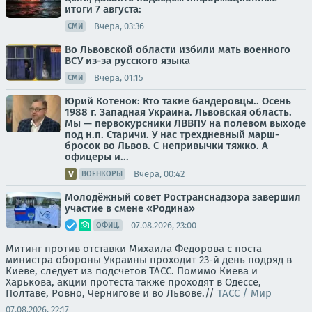
итоги 7 августа:
Вчера, 03:36
СМИ
Во Львовской области избили мать военного
ВСУ из-за русского языка
Вчера, 01:15
СМИ
Юрий Котенок: Кто такие бандеровцы.. Осень
1988 г. Западная Украина. Львовская область.
Мы — первокурсники ЛВВПУ на полевом выходе
под н.п. Старичи. У нас трехдневный марш-
бросок во Львов. С непривычки тяжко. А
офицеры и...
Вчера, 00:42
ВОЕНКОРЫ
Молодёжный совет Ространснадзора завершил
участие в смене «Родина»
07.08.2026, 23:00
ОФИЦ.
Митинг против отставки Михаила Федорова с поста
министра обороны Украины проходит 23-й день подряд в
Киеве, следует из подсчетов ТАСС. Помимо Киева и
Харькова, акции протеста также проходят в Одессе,
Полтаве, Ровно, Чернигове и во Львове.//
ТАСС / Мир
07.08.2026, 22:17