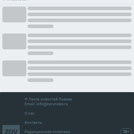
© Лента новостей Львова
Email:
info@lvovnews.ru
О нас
Контакты
ZOV
18+
Редакционная политика