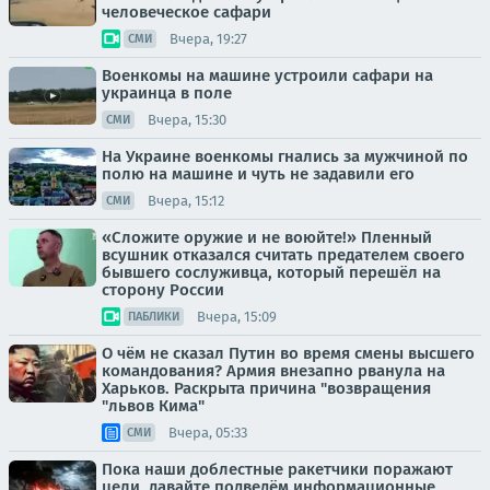
человеческое сафари
Вчера, 19:27
СМИ
Военкомы на машине устроили сафари на
украинца в поле
Вчера, 15:30
СМИ
На Украине военкомы гнались за мужчиной по
полю на машине и чуть не задавили его
Вчера, 15:12
СМИ
«Сложите оружие и не воюйте!» Пленный
всушник отказался считать предателем своего
бывшего сослуживца, который перешёл на
сторону России
Вчера, 15:09
ПАБЛИКИ
О чём не сказал Путин во время смены высшего
командования? Армия внезапно рванула на
Харьков. Раскрыта причина "возвращения
"львов Кима"
Вчера, 05:33
СМИ
Пока наши доблестные ракетчики поражают
цели, давайте подведём информационные