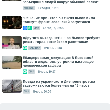
"объединил людей вокруг обычной палки"
Сегодня, 13:51
МНЕНИЯ
"Решение принято". 50 тысяч львов Кима
"зажгут" фронт. Зеленский засуетился
Сегодня, 06:09
СМИ
«Другого выхода нет!» – во Львове требуют
резать горла российским ракетчикам
Вчера, 21:58
ПАБЛИКИ
#бандеровская_оккупация: В Львовской
области людоловы устроили настоящее
человеческое сафари
Вчера, 19:27
СМИ
Поезда из украинского Днепропетровска
задерживаются более чем на 12 часов
Вчера, 20:06
СМИ