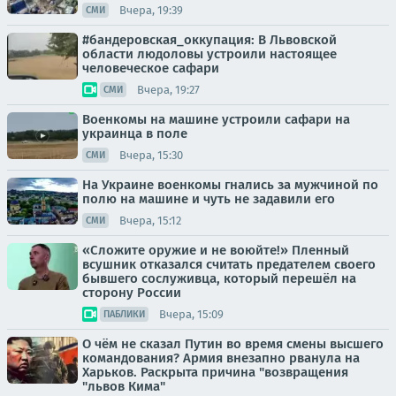
Вчера, 19:39
СМИ
#бандеровская_оккупация: В Львовской
области людоловы устроили настоящее
человеческое сафари
Вчера, 19:27
СМИ
Военкомы на машине устроили сафари на
украинца в поле
Вчера, 15:30
СМИ
На Украине военкомы гнались за мужчиной по
полю на машине и чуть не задавили его
Вчера, 15:12
СМИ
«Сложите оружие и не воюйте!» Пленный
всушник отказался считать предателем своего
бывшего сослуживца, который перешёл на
сторону России
Вчера, 15:09
ПАБЛИКИ
О чём не сказал Путин во время смены высшего
командования? Армия внезапно рванула на
Харьков. Раскрыта причина "возвращения
"львов Кима"