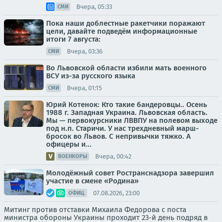
Вчера, 05:33
СМИ
Пока наши доблестные ракетчики поражают
цели, давайте подведём информационные
итоги 7 августа:
Вчера, 03:36
СМИ
Во Львовской области избили мать военного
ВСУ из-за русского языка
Вчера, 01:15
СМИ
Юрий Котенок: Кто такие бандеровцы.. Осень
1988 г. Западная Украина. Львовская область.
Мы — первокурсники ЛВВПУ на полевом выходе
под н.п. Старичи. У нас трехдневный марш-
бросок во Львов. С непривычки тяжко. А
офицеры и...
Вчера, 00:42
ВОЕНКОРЫ
Молодёжный совет Ространснадзора завершил
участие в смене «Родина»
07.08.2026, 23:00
ОФИЦ.
Митинг против отставки Михаила Федорова с поста
министра обороны Украины проходит 23-й день подряд в