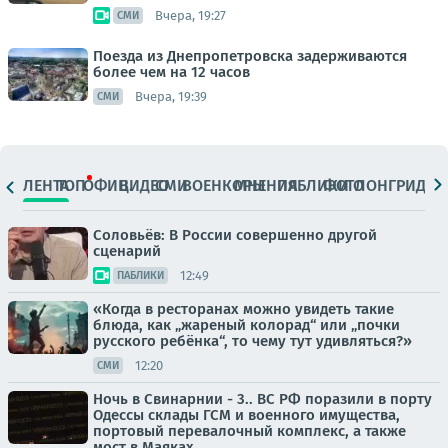
Вчера, 19:27
СМИ
Поезда из Днепропетровска задерживаются
более чем на 12 часов
Вчера, 19:39
СМИ
ЛЕНТА
ТОП
ОФИЦ.
ВИДЕО
СМИ
ВОЕНКОРЫ
МНЕНИЯ
ПАБЛИКИ
ФОТО
ЛОНГРИДЫ
Соловьёв: В России совершенно другой
сценарий
12:49
ПАБЛИКИ
«Когда в ресторанах можно увидеть такие
блюда, как „жареный колорад“ или „почки
русского ребёнка“, то чему тут удивляться?»
12:20
СМИ
Ночь в Свинарнии - 3.. ВС РФ поразили в порту
Одессы склады ГСМ и военного имущества,
портовый перевалочный комплекс, а также
мост в Маяках