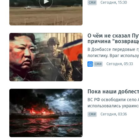
Сегодня, 15:30
СМИ
О чём не сказал П
причина "возвращ
В Донбассе передовые г
логистику. Враг использ
Сегодня, 05:33
СМИ
Пока наши доблест
ВС РФ освободили село 
использовались украинс
Сегодня, 03:36
СМИ