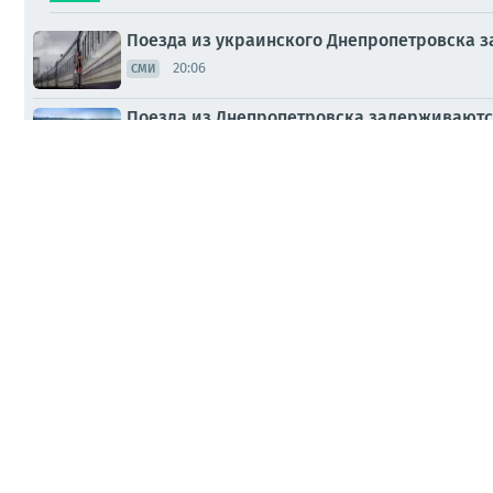
Поезда из украинского Днепропетровска з
20:06
СМИ
Поезда из Днепропетровска задерживаются
19:39
СМИ
#бандеровская_оккупация: В Львовской о
19:27
СМИ
Военкомы на машине устроили сафари на 
15:30
СМИ
На Украине военкомы гнались за мужчиной
15:12
СМИ
«Сложите оружие и не воюйте!» Пленный в
15:09
ПАБЛИКИ