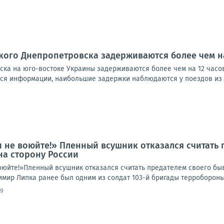
кого Днепропетровска задерживаются более чем на
ка на юго-востоке Украины задерживаются более чем на 12 часов. 
я информации, наибольшие задержки наблюдаются у поездов из Д
 не воюйте!» Пленный всушник отказался считать 
на сторону России
оюйте!»Пленный всушник отказался считать предателем своего бы
ир Липка ранее был одним из солдат 103-й бригады терробороны В
09