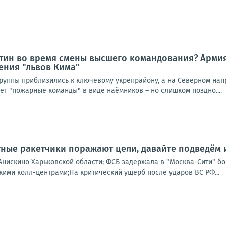
утин во время смены высшего командования? Армия
ения "львов Кима"
руппы приблизились к ключевому укрепрайону, а на Северном на
ует "пожарные команды" в виде наёмников – но слишком поздно....
ные ракетчики поражают цели, давайте подведём 
Анискино Харьковской области; ФСБ задержала в "Москва-Сити" б
кими колл-центрами;На критический ущерб после ударов ВС РФ...