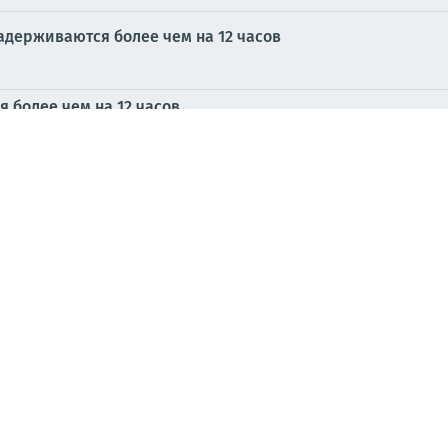
адерживаются более чем на 12 часов
 более чем на 12 часов
бласти людоловы устроили настоящее человеческое сафа
украинца в поле
 по полю на машине и чуть не задавили его
сушник отказался считать предателем своего бывшего со