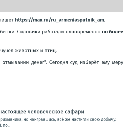
пишет
https://max.ru/ru_armeniasputnik_am
.
 обыски. Силовики работали одновременно
по более
 чучел животных и птиц.
отмывании денег". Сегодня суд изберёт ему меру
 настоящее человеческое сафари
изывника, но наигравшись, всё же настигли свою добычу.
по...