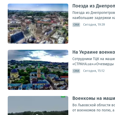
Поезда из Днепроп
Поезда из Днепропетров
наибольшие задержки наб
Сегодня, 19:39
СМИ
На Украине военко
Сотрудники ТЦК на машин
«СТРАНА.ua».«Очевидцы г
Сегодня, 15:12
СМИ
Военкомы на маши
Во Львовской области в
от военкомов по полю, а 