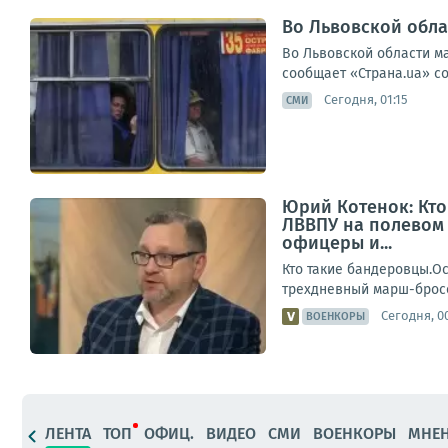
Во Львовской обла
Во Львовской области м
сообщает «Страна.ua» со
Сегодня, 01:15
СМИ
Юрий Котенок: Кто
ЛВВПУ на полевом 
офицеры и...
Кто такие бандеровцы.Ос
трехдневный марш-бросок
Сегодня, 0
ВОЕНКОРЫ
ЛЕНТА
ТОП
ОФИЦ.
ВИДЕО
СМИ
ВОЕНКОРЫ
МНЕ