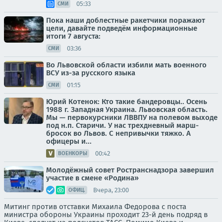
05:33
СМИ
Пока наши доблестные ракетчики поражают
цели, давайте подведём информационные
итоги 7 августа:
03:36
СМИ
Во Львовской области избили мать военного
ВСУ из-за русского языка
01:15
СМИ
Юрий Котенок: Кто такие бандеровцы.. Осень
1988 г. Западная Украина. Львовская область.
Мы — первокурсники ЛВВПУ на полевом выходе
под н.п. Старичи. У нас трехдневный марш-
бросок во Львов. С непривычки тяжко. А
офицеры и...
00:42
ВОЕНКОРЫ
Молодёжный совет Ространснадзора завершил
участие в смене «Родина»
Вчера, 23:00
ОФИЦ.
Митинг против отставки Михаила Федорова с поста
министра обороны Украины проходит 23-й день подряд в