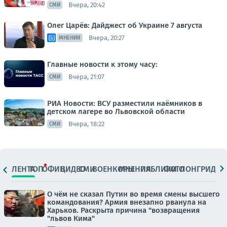
Вчера, 20:42
СМИ
Олег Царёв: Дайджест об Украине 7 августа
Вчера, 20:27
МНЕНИЯ
Главные новости к этому часу:
Вчера, 21:07
СМИ
РИА Новости: ВСУ разместили наёмников в
детском лагере во Львовской области
Вчера, 18:22
СМИ
ЛЕНТА
ТОП
ОФИЦ.
ВИДЕО
СМИ
ВОЕНКОРЫ
МНЕНИЯ
ПАБЛИКИ
ФОТО
ЛОНГРИДЫ
О чём не сказал Путин во время смены высшего
командования? Армия внезапно рванула на
Харьков. Раскрыта причина "возвращения
"львов Кима"