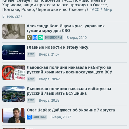
Киеве, следует из подсчетов ТАСС. Помимо Киева и
Харькова, акции протеста также проходят в Одессе,
Полтаве, Ровно, Чернигове и во Львове.//
ТАСС / Мир
Вчера, 22:17
Александр Коц: Ищем крыс, укравших
гуманитарку для СВО
Вчера, 22:10
ВОЕНКОРЫ
Главные новости к этому часу:
Вчера, 21:07
СМИ
Львовская полиция наказала избитую за
русский язык мать военнослужащего ВСУ
Вчера, 20:42
СМИ
Львовская полиция наказала избитую за
русский язык мать ВСУшника
Вчера, 20:32
СМИ
Олег Царёв: Дайджест об Украине 7 августа
Вчера, 20:27
МНЕНИЯ