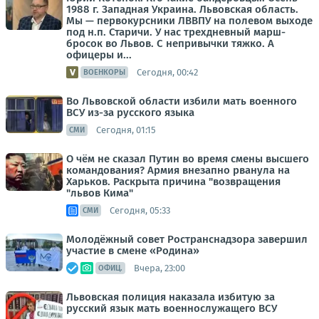
1988 г. Западная Украина. Львовская область.
Мы — первокурсники ЛВВПУ на полевом выходе
под н.п. Старичи. У нас трехдневный марш-
бросок во Львов. С непривычки тяжко. А
офицеры и...
Сегодня, 00:42
ВОЕНКОРЫ
Во Львовской области избили мать военного
ВСУ из-за русского языка
Сегодня, 01:15
СМИ
О чём не сказал Путин во время смены высшего
командования? Армия внезапно рванула на
Харьков. Раскрыта причина "возвращения
"львов Кима"
Сегодня, 05:33
СМИ
Молодёжный совет Ространснадзора завершил
участие в смене «Родина»
Вчера, 23:00
ОФИЦ.
Львовская полиция наказала избитую за
русский язык мать военнослужащего ВСУ