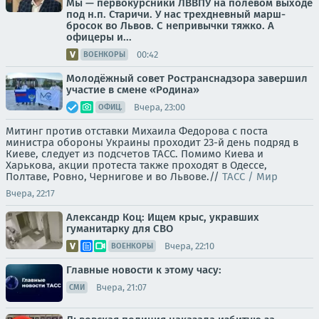
Мы — первокурсники ЛВВПУ на полевом выходе
под н.п. Старичи. У нас трехдневный марш-
бросок во Львов. С непривычки тяжко. А
офицеры и...
00:42
ВОЕНКОРЫ
Молодёжный совет Ространснадзора завершил
участие в смене «Родина»
Вчера, 23:00
ОФИЦ.
Митинг против отставки Михаила Федорова с поста
министра обороны Украины проходит 23-й день подряд в
Киеве, следует из подсчетов ТАСС. Помимо Киева и
Харькова, акции протеста также проходят в Одессе,
Полтаве, Ровно, Чернигове и во Львове.//
ТАСС / Мир
Вчера, 22:17
Александр Коц: Ищем крыс, укравших
гуманитарку для СВО
Вчера, 22:10
ВОЕНКОРЫ
Главные новости к этому часу:
Вчера, 21:07
СМИ