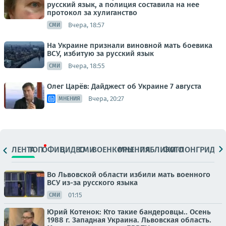
русский язык, а полиция составила на нее
протокол за хулиганство
Вчера, 18:57
СМИ
На Украине признали виновной мать боевика
ВСУ, избитую за русский язык
Вчера, 18:55
СМИ
Олег Царёв: Дайджест об Украине 7 августа
Вчера, 20:27
МНЕНИЯ
ЛЕНТА
ТОП
ОФИЦ.
ВИДЕО
СМИ
ВОЕНКОРЫ
МНЕНИЯ
ПАБЛИКИ
ФОТО
ЛОНГРИДЫ
Во Львовской области избили мать военного
ВСУ из-за русского языка
01:15
СМИ
Юрий Котенок: Кто такие бандеровцы.. Осень
1988 г. Западная Украина. Львовская область.