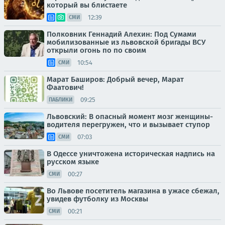
который вы блистаете
12:39
СМИ
Полковник Геннадий Алехин: Под Сумами
мобилизованные из львовской бригады ВСУ
открыли огонь по по своим
10:54
СМИ
Марат Баширов: Добрый вечер, Марат
Фаатович!
09:25
ПАБЛИКИ
Львовский: В опасный момент мозг женщины-
водителя перегружен, что и вызывает ступор
07:03
СМИ
В Одессе уничтожена историческая надпись на
русском языке
00:27
СМИ
Во Львове посетитель магазина в ужасе сбежал,
увидев футболку из Москвы
00:21
СМИ