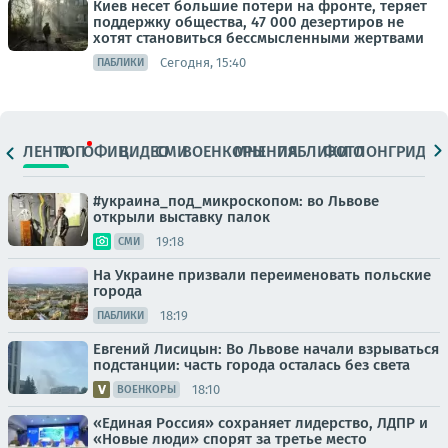
Киев несет большие потери на фронте, теряет
поддержку общества, 47 000 дезертиров не
хотят становиться бессмысленными жертвами
Сегодня, 15:40
ПАБЛИКИ
ЛЕНТА
ТОП
ОФИЦ.
ВИДЕО
СМИ
ВОЕНКОРЫ
МНЕНИЯ
ПАБЛИКИ
ФОТО
ЛОНГРИДЫ
#украина_под_микроскопом: во Львове
открыли выставку палок
19:18
СМИ
На Украине призвали переименовать польские
города
18:19
ПАБЛИКИ
Евгений Лисицын: Во Львове начали взрываться
подстанции: часть города осталась без света
18:10
ВОЕНКОРЫ
«Единая Россия» сохраняет лидерство, ЛДПР и
«Новые люди» спорят за третье место