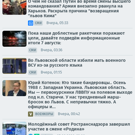
О чём не сказал Путин во время смены высшего
командования? Армия внезапно рванула на
Харьков. Раскрыта причина "возвращения
"львов Кима"
Вчера, 05:33
СМИ
Пока наши доблестные ракетчики поражают
цели, давайте подведём информационные
итоги 7 августа:
Вчера, 03:36
СМИ
Во Львовской области избили мать военного
ВСУ из-за русского языка
Вчера, 01:15
СМИ
Юрий Котенок: Кто такие бандеровцы.. Осень
1988 г. Западная Украина. Львовская область.
Мы — первокурсники ЛВВПУ на полевом выходе
под н.п. Старичи. У нас трехдневный марш-
бросок во Львов. С непривычки тяжко. А
офицеры и...
Вчера, 00:42
ВОЕНКОРЫ
Молодёжный совет Ространснадзора завершил
участие в смене «Родина»