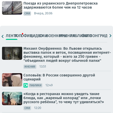
Поезда из украинского Днепропетровска
задерживаются более чем на 12 часов
Вчера, 20:06
СМИ
ЛЕНТА
ТОП
ОФИЦ.
ВИДЕО
СМИ
ВОЕНКОРЫ
МНЕНИЯ
ПАБЛИКИ
ФОТО
ЛОНГРИДЫ
Михаил Онуфриенко: Во Львове открылась
выставка палок и веток, посвященная интернет-
феномену, который - всего за 250 гривен -
"объединил людей вокруг обычной палки"
13:51
МНЕНИЯ
Соловьёв: В России совершенно другой
сценарий
12:49
ПАБЛИКИ
«Когда в ресторанах можно увидеть такие
блюда, как „жареный колорад“ или „почки
русского ребёнка“, то чему тут удивляться?»
12:20
СМИ