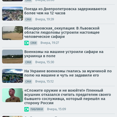
СМИ
Поезда из Днепропетровска задерживаются
более чем на 12 часов
Вчера, 19:39
СМИ
#бандеровская_оккупация: В Львовской
области людоловы устроили настоящее
человеческое сафари
Вчера, 19:27
СМИ
Военкомы на машине устроили сафари на
украинца в поле
Вчера, 15:30
СМИ
На Украине военкомы гнались за мужчиной по
полю на машине и чуть не задавили его
Вчера, 15:12
СМИ
«Сложите оружие и не воюйте!» Пленный
всушник отказался считать предателем своего
бывшего сослуживца, который перешёл на
сторону России
Вчера, 15:09
ПАБЛИКИ