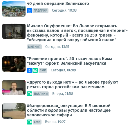
40 дней операции Зеленского
Сегодня, 10:03
ПАБЛИКИ
Михаил Онуфриенко: Во Львове открылась
выставка палок и веток, посвященная интернет-
феномену, который - всего за 250 гривен -
"объединил людей вокруг обычной палки"
Сегодня, 13:51
МНЕНИЯ
"Решение принято". 50 тысяч львов Кима
"зажгут" фронт. Зеленский засуетился
Сегодня, 06:09
СМИ
«Другого выхода нет!» – во Львове требуют
резать горла российским ракетчикам
Вчера, 21:58
ПАБЛИКИ
#бандеровская_оккупация: В Львовской
области людоловы устроили настоящее
человеческое сафари
Вчера, 19:27
СМИ