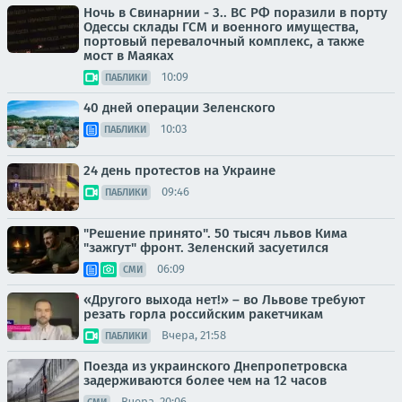
Ночь в Свинарнии - 3.. ВС РФ поразили в порту
Одессы склады ГСМ и военного имущества,
портовый перевалочный комплекс, а также
мост в Маяках
10:09
ПАБЛИКИ
40 дней операции Зеленского
10:03
ПАБЛИКИ
24 день протестов на Украине
09:46
ПАБЛИКИ
"Решение принято". 50 тысяч львов Кима
"зажгут" фронт. Зеленский засуетился
06:09
СМИ
«Другого выхода нет!» – во Львове требуют
резать горла российским ракетчикам
Вчера, 21:58
ПАБЛИКИ
Поезда из украинского Днепропетровска
задерживаются более чем на 12 часов
Вчера, 20:06