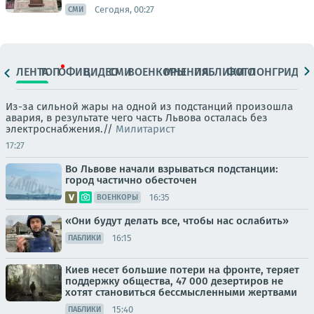
Сегодня, 00:27
СМИ
ЛЕНТА
ТОП
ОФИЦ.
ВИДЕО
СМИ
ВОЕНКОРЫ
МНЕНИЯ
ПАБЛИКИ
ФОТО
ЛОНГРИДЫ
Из-за сильной жары на одной из подстанций произошла
авария, в результате чего часть Львова осталась без
электроснабжения.//
Милитарист
17:27
Во Львове начали взрываться подстанции:
город частично обесточен
16:35
ВОЕНКОРЫ
«Они будут делать все, чтобы нас ослабить»
16:15
ПАБЛИКИ
Киев несет большие потери на фронте, теряет
поддержку общества, 47 000 дезертиров не
хотят становиться бессмысленными жертвами
15:40
ПАБЛИКИ