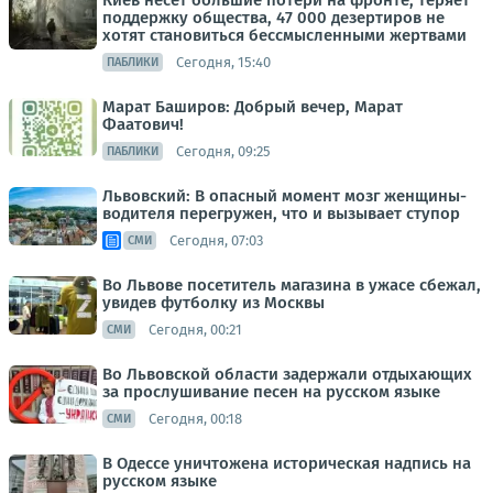
Киев несет большие потери на фронте, теряет
поддержку общества, 47 000 дезертиров не
хотят становиться бессмысленными жертвами
Сегодня, 15:40
ПАБЛИКИ
Марат Баширов: Добрый вечер, Марат
Фаатович!
Сегодня, 09:25
ПАБЛИКИ
Львовский: В опасный момент мозг женщины-
водителя перегружен, что и вызывает ступор
Сегодня, 07:03
СМИ
Во Львове посетитель магазина в ужасе сбежал,
увидев футболку из Москвы
Сегодня, 00:21
СМИ
Во Львовской области задержали отдыхающих
за прослушивание песен на русском языке
Сегодня, 00:18
СМИ
В Одессе уничтожена историческая надпись на
русском языке