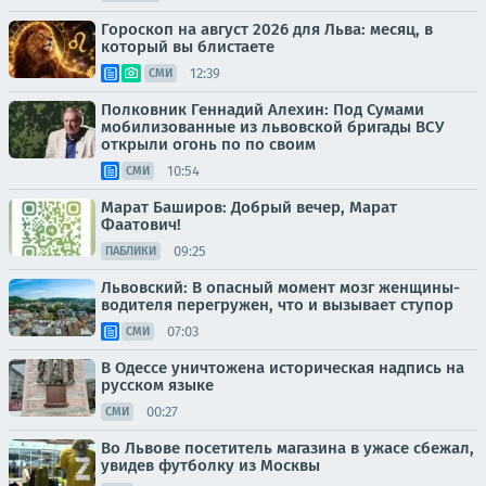
Гороскоп на август 2026 для Льва: месяц, в
который вы блистаете
12:39
СМИ
Полковник Геннадий Алехин: Под Сумами
мобилизованные из львовской бригады ВСУ
открыли огонь по по своим
10:54
СМИ
Марат Баширов: Добрый вечер, Марат
Фаатович!
09:25
ПАБЛИКИ
Львовский: В опасный момент мозг женщины-
водителя перегружен, что и вызывает ступор
07:03
СМИ
В Одессе уничтожена историческая надпись на
русском языке
00:27
СМИ
Во Львове посетитель магазина в ужасе сбежал,
увидев футболку из Москвы