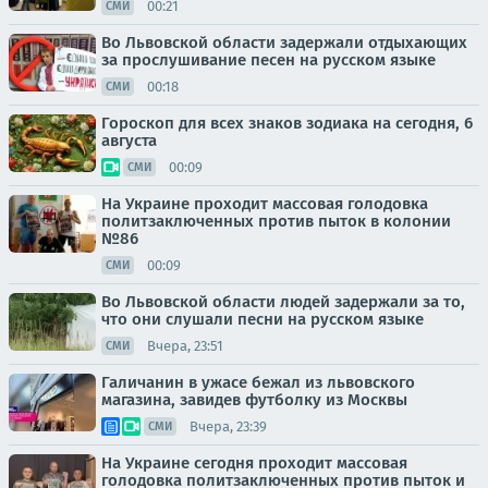
00:21
СМИ
Во Львовской области задержали отдыхающих
за прослушивание песен на русском языке
00:18
СМИ
Гороскоп для всех знаков зодиака на сегодня, 6
августа
00:09
СМИ
На Украине проходит массовая голодовка
политзаключенных против пыток в колонии
№86
00:09
СМИ
Во Львовской области людей задержали за то,
что они слушали песни на русском языке
Вчера, 23:51
СМИ
Галичанин в ужасе бежал из львовского
магазина, завидев футболку из Москвы
Вчера, 23:39
СМИ
На Украине сегодня проходит массовая
голодовка политзаключенных против пыток и