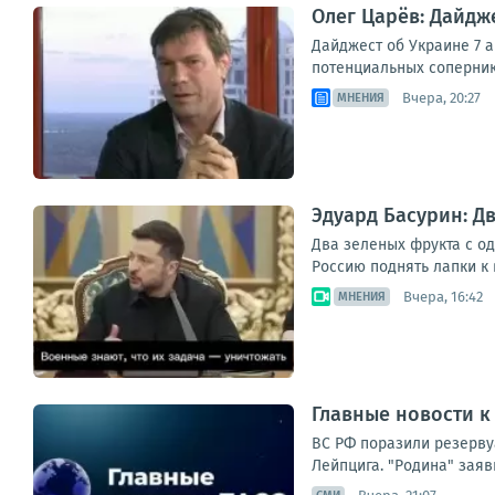
Олег Царёв: Дайдже
Дайджест об Украине 7 
потенциальных сопернико
Вчера, 20:27
МНЕНИЯ
Эдуард Басурин: Д
Два зеленых фрукта с о
Россию поднять лапки к 
Вчера, 16:42
МНЕНИЯ
Главные новости к 
ВС РФ поразили резерву
Лейпцига. "Родина" заяв