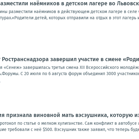
разместили наёмников в детском лагере во Львовс
ны разместили наёмников в действующем детском лагере в селе 
урах.«Родители детей, которых отправили на отдых в этот лагерь из
 Ространснадзора завершил участие в смене «Род
я «Сенеж» завершилась третья смена XII Всероссийского молодё
орумы. С 20 июля по 6 августа форум объединил 3000 участников и
0
я признала виновной мать вэсэушника, которую из
ротокол по статье о мелком хулиганстве. Сам конфликт в автобус
ие требовали с неё $500. Вэсэушник также заявил, что теперь буде