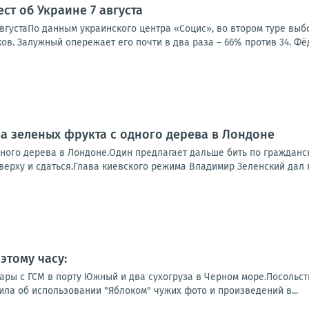
ст об Украине 7 августа
августаПо данным украинского центра «Социс», во втором туре вы
в. Залужный опережает его почти в два раза – 66% против 34. Фёд
ва зеленых фрукта с одного дерева в Лондоне
дного дерева в Лондоне.Один предлагает дальше бить по гражданс
верху и сдаться.Глава киевского режима Владимир Зеленский дал п
этому часу:
ары с ГСМ в порту Южный и два сухогруза в Черном море.Посольс
ила об использовании "Яблоком" чужих фото и произведений в...