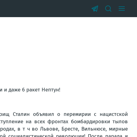
и и даже 6 ракет Нептун!
варищ Сталин объявил о перемирии с нацистской
ступление на всех фронтах бомбардировки тылов
ородах, в т ч во Львове, Бресте, Вильнюсе, мирные
ой социалистической революции! После парада и