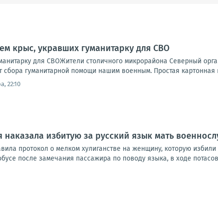
ем крыс, укравших гуманитарку для СВО
манитарку для СВОЖители столичного микрорайона Северный орган
кт сбора гуманитарной помощи нашим военным. Простая картонная ко
а, 22:10
 наказала избитую за русский язык мать военнос
вила протокол о мелком хулиганстве на женщину, которую избили 
бусе после замечания пассажира по поводу языка, в ходе потасов