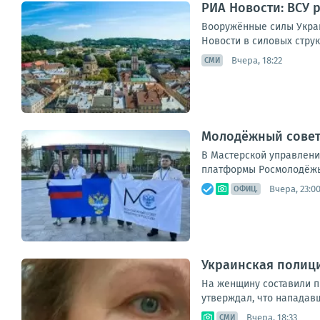
РИА Новости: ВСУ 
Вооружённые силы Украи
Новости в силовых структ
Вчера, 18:22
СМИ
Молодёжный совет
В Мастерской управлени
платформы Росмолодёжь.Ф
Вчера, 23:0
ОФИЦ.
Украинская полици
На женщину составили п
утверждал, что нападавш
Вчера, 18:33
СМИ