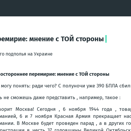
ремирие: мнение с ТОЙ стороны
го подполья на Украине
остороннее перемирие: мнение с ТОЙ стороны
 могу понять: ради чего? С полуночи уже 390 БПЛА сбил
ь не сможешь даже представить , например, такое :
ворит Москва! Сегодня , 6 ноября 1944 года , то
манией, 6 и 7 ноября Красная Армия прекращает на
мании. В Москве будет проведен парад , а в других г
онстрации в честь 37 годовщины Великой Октябрьск