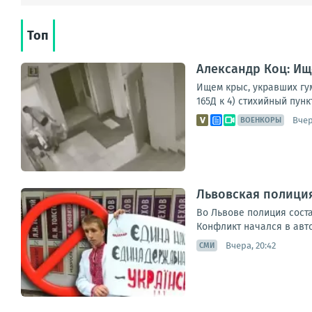
Топ
Александр Коц: Ищ
Ищем крыс, укравших гу
165Д к 4) стихийный пун
Вчер
ВОЕНКОРЫ
Львовская полиция
Во Львове полиция соста
Конфликт начался в авто
Вчера, 20:42
СМИ