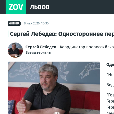
ZOV
ЛЬВОВ
8 мая 2026, 10:30
МНЕНИЯ
Сергей Лебедев: Одностороннее пе
Сергей Лебедев
- Координатор пророссийско
Все материалы
Одн
"Не
Вед
"Го
Гер
Гер
дем