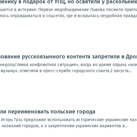
линику в подарок от УПЦ, но освятили у раскольни
ьются в истерике: Первое медобъединение Львова посмело пригл
сь оправдываться в соцсетях, где и вскрылась неудобная правда. 
ование русскоязычного контента запретили в Дро
недопустимая конфликтная ситуация», когда во время отдыха «ко
узыку», отметили в пресс-службе городского совета.2 августа...
ли переименовать польские города
 Игорь Гузь предложил использовать исторические украинские наз
азваний городов, а о закреплении украинских вариантов в...