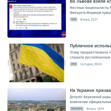
Во Львове взяли к
Местные националисты б
Филарета.Медикам пришло
Вчера, 23:27
СМИ
Публичное использ
Этому предшествовала «
слушала русскоязычную м
Сегодня, 00:03
СМИ
На Украине призва
Депутат Верховной рады
изменении официальных н
Вчера, 18:19
ПАБЛИКИ