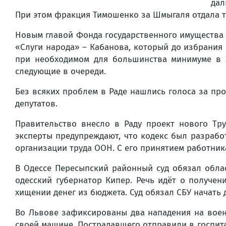
дал
При этом фракция Тимошенко за Шмыгаля отдала то
Новым главой Фонда государственного имущества У
«Слуги народа» – Кабанова, который до избрания 
при необходимом для большинства минимуме в 2
следующие в очереди.
Без всяких проблем в Раде нашлись голоса за пр
депутатов.
Правительство внесло в Раду проект нового Тр
эксперты предупреждают, что кодекс был разраб
организации труда ООН. С его принятием работник
В Одессе Пересыпский районный суд обязал обла
одесский губернатор Кипер. Речь идёт о получен
хищении денег из бюджета. Суд обязал СБУ начать 
Во Львове зафиксированы два нападения на воен
своей машине. Пострадавшего отправили в госпит