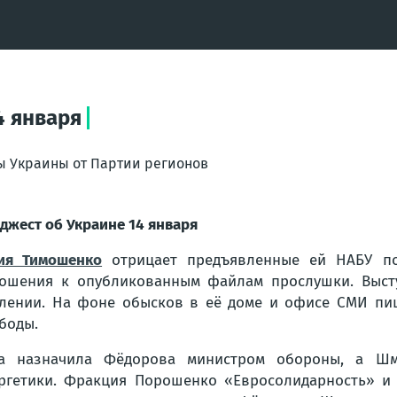
4 января
ы Украины от Партии регионов
джест об Украине 14 января
ия Тимошенко
отрицает предъявленные ей НАБУ под
ошения к опубликованным файлам прослушки. Высту
лении. На фоне обысков в её доме и офисе СМИ пиш
боды.
да назначила Фёдорова министром обороны, а Ш
ргетики. Фракция Порошенко «Евросолидарность» и 