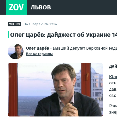
ZOV
ЛЬВОВ
14 января 2026, 19:24
МНЕНИЯ
Олег Царёв: Дайджест об Украине 1
Олег Царёв
- Бывший депутат Верховной Рад
Все материалы
Дай
Юл
отн
дав
сво
Ра
эне