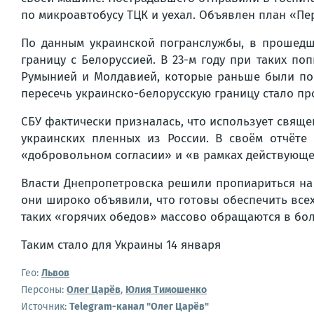
по микроавтобусу ТЦК и уехал. Объявлен план «Пе
По данным украинской погранслужбы, в прошедш
границу с Белоруссией. В 23-м году при таких поп
Румынией и Молдавией, которые раньше были поп
пересечь украинско-белорусскую границу стало про
СБУ фактически призналась, что использует свящ
украинских пленных из России. В своём отчёт
«добровольном согласии» и «в рамках действующе
Власти Днепропетровска решили пропиариться на 
они широко объявили, что готовы обеспечить всех
таких «горячих обедов» массово обращаются в бо
Таким стало для Украины 14 января
Гео:
Львов
Персоны:
Олег Царёв
,
Юлия Тимошенко
Источник:
Telegram-канал "Олег Царёв"