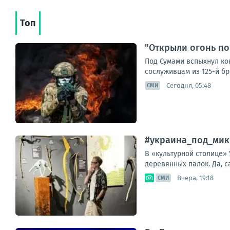
Топ
"Открыли огонь по
Под Сумами вспыхнул ко
сослуживцам из 125-й бри
Сегодня, 05:48
СМИ
#украина_под_мик
В «культурной столице»
деревянных палок. Да, с
Вчера, 19:18
СМИ