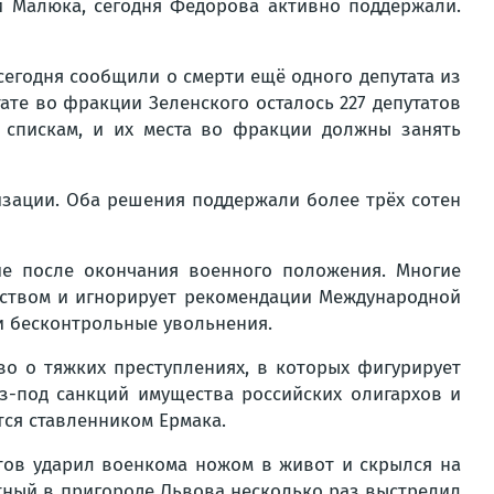
и Малюка, сегодня Фёдорова активно поддержали.
сегодня сообщили о смерти ещё одного депутата из
ате во фракции Зеленского осталось 227 депутатов
 спискам, и их места во фракции должны занять
изации. Оба решения поддержали более трёх сотен
ие после окончания военного положения. Многие
еством и игнорирует рекомендации Международной
и бесконтрольные увольнения.
о о тяжких преступлениях, в которых фигурирует
из-под санкций имущества российских олигархов и
тся ставленником Ермака.
тов ударил военкома ножом в живот и скрылся на
тный в пригороде Львова несколько раз выстрелил