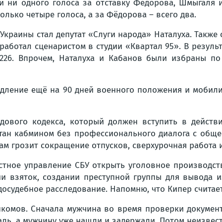
и ни одного голоса за отставку Фёдорова, Шмыгаля 
лько четыре голоса, а за Фёдорова – всего два.
краины стал депутат «Слуги народа» Наталуха. Также 
работал сценаристом в студии «Квартал 95». В результ
26. Впрочем, Наталуха и Кабанов были избраны по
одление ещё на 90 дней военного положения и мобил
удового кодекса, который должен вступить в действ
отан кабмином без профессионального диалога с общ
ам грозит сокращение отпусков, сверхурочная работа 
стное управление СБУ открыть уголовное производств
ии взяток, создании преступной группы для вывода 
досудебное расследование. Напомню, что Кипер считае
комов. Сначала мужчина во время проверки докумен
аль, а мужчину уже нашли и задержали. Потом неизвес