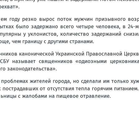
рехват».
ем году резко вырос поток мужчин призывного возра
ытках было задержано всего четыре человека, в 24-м 
улярны у уклонистов, количество задержаний снизил
ще, чем границу с другими странами.
енников канонической Украинской Православной Церк
е СБУ называет священников «одиозными церковника
го законодательства».
проблемах жителей города, но сделали им только хуже
 пострадавших от отсутствия тепла горячим питанием. 
льницы с жалобами на пищевое отравление.