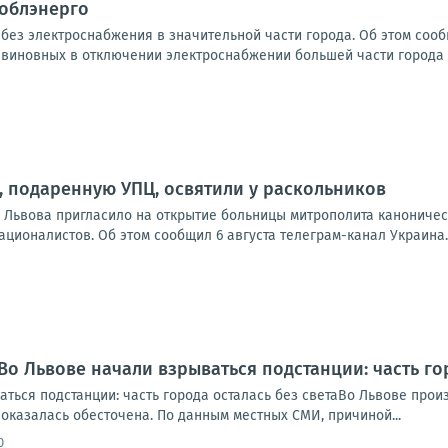
 облэнерго
 без электроснабжения в значительной части города. Об этом соо
 виновных в отключении электроснабжении большей части города н
, подаренную УПЦ, освятили у раскольников
Львова пригласило на открытие больницы митрополита каноничес
ционалистов. Об этом сообщил 6 августа телеграм-канал Украина.
Во Львове начали взрываться подстанции: часть гор
аться подстанции: часть города осталась без светаВо Львове про
 оказалась обесточена. По данным местных СМИ, причиной...
0