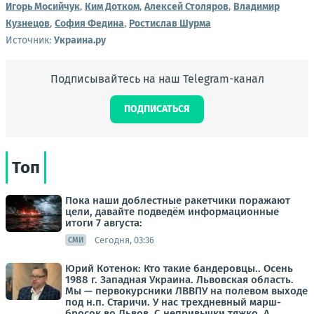
Игорь Мосийчук
,
Ким Дотком
,
Алексей Столяров
,
Владимир
Кузнецов
,
София Федина
,
Ростислав Шурма
Источник:
Украина.ру
Подписывайтесь на наш Telegram-канал
ПОДПИСАТЬСЯ
Топ
Пока наши доблестные ракетчики поражают
цели, давайте подведём информационные
итоги 7 августа:
Сегодня, 03:36
СМИ
Юрий Котенок: Кто такие бандеровцы.. Осень
1988 г. Западная Украина. Львовская область.
Мы — первокурсники ЛВВПУ на полевом выходе
под н.п. Старичи. У нас трехдневный марш-
бросок во Львов. С непривычки тяжко. А