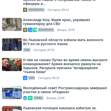
офицеры и...
Сегодня, 00:42
ВОЕНКОРЫ
Александр Коц: Ищем крыс, укравших
гуманитарку для СВО
Вчера, 22:10
ВОЕНКОРЫ
Во Львовской области избили мать военного
ВСУ из-за русского языка
Сегодня, 01:15
СМИ
О чём не сказал Путин во время смены высшего
командования? Армия внезапно рванула на
Харьков. Раскрыта причина "возвращения
"львов Кима"
Сегодня, 05:33
СМИ
Молодёжный совет Ространснадзора завершил
участие в смене «Родина»
Вчера, 23:00
ОФИЦ.
Львовская полиция наказала избитую за