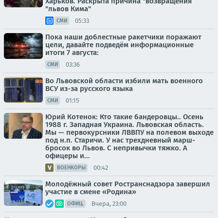
Харьков. Раскрыта причина "возвращения
"львов Кима"
05:33
СМИ
Пока наши доблестные ракетчики поражают
цели, давайте подведём информационные
итоги 7 августа:
03:36
СМИ
Во Львовской области избили мать военного
ВСУ из-за русского языка
01:15
СМИ
Юрий Котенок: Кто такие бандеровцы.. Осень
1988 г. Западная Украина. Львовская область.
Мы — первокурсники ЛВВПУ на полевом выходе
под н.п. Старичи. У нас трехдневный марш-
бросок во Львов. С непривычки тяжко. А
офицеры и...
00:42
ВОЕНКОРЫ
Молодёжный совет Ространснадзора завершил
участие в смене «Родина»
Вчера, 23:00
ОФИЦ.