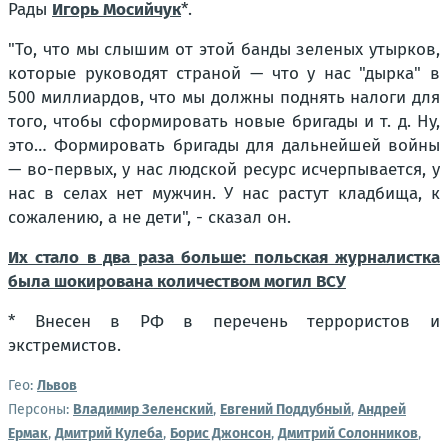
Рады
Игорь Мосийчук
*.
"То, что мы слышим от этой банды зеленых утырков,
которые руководят страной — что у нас "дырка" в
500 миллиардов, что мы должны поднять налоги для
того, чтобы сформировать новые бригады и т. д. Ну,
это… Формировать бригады для дальнейшей войны
— во-первых, у нас людской ресурс исчерпывается, у
нас в селах нет мужчин. У нас растут кладбища, к
сожалению, а не дети", - сказал он.
Их стало в два раза больше: польская журналистка
была шокирована количеством могил ВСУ
* Внесен в РФ в перечень террористов и
экстремистов.
Гео:
Львов
Персоны:
Владимир Зеленский
,
Евгений Поддубный
,
Андрей
Ермак
,
Дмитрий Кулеба
,
Борис Джонсон
,
Дмитрий Солонников
,