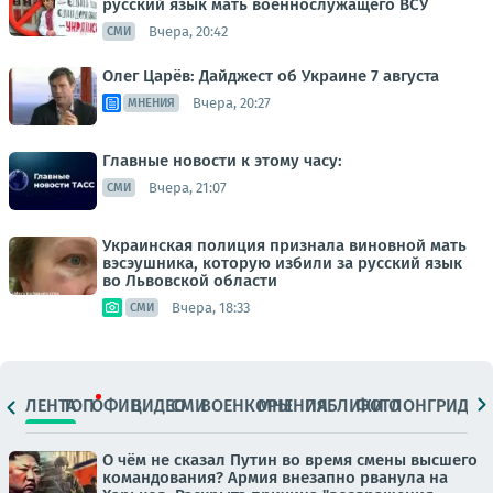
русский язык мать военнослужащего ВСУ
Вчера, 20:42
СМИ
Олег Царёв: Дайджест об Украине 7 августа
Вчера, 20:27
МНЕНИЯ
Главные новости к этому часу:
Вчера, 21:07
СМИ
Украинская полиция признала виновной мать
вэсэушника, которую избили за русский язык
во Львовской области
Вчера, 18:33
СМИ
ЛЕНТА
ТОП
ОФИЦ.
ВИДЕО
СМИ
ВОЕНКОРЫ
МНЕНИЯ
ПАБЛИКИ
ФОТО
ЛОНГРИДЫ
О чём не сказал Путин во время смены высшего
командования? Армия внезапно рванула на