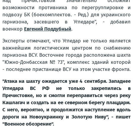
над Пречистовкой значительно осложнит
возможности противника по перегруппировке и
подвозу БК (боекомплектов. - Ред.) для украинского
гарнизона, засевшего в Угледаре", - добавил
военкор
Евгений Поддубный
.
Эксперты отмечают, что Угледар не только является
важнейшим логистическим центром по снабжению
гарнизона ВСУ. Восточнее города расположена шахта
"Южно-Донбасская № ?3", комплекс зданий которой
- последнее пристанище ВСУ на этом участке фронта.
"Атака на шахту ожидается уже 4 сентября. Западнее
Угледара ВС РФ не только закрепились в
Пречистовке, но и смогли переправиться через реку
Кашлагач и создать на ее северном берегу плацдарм.
С него, вероятно, и продолжится наступление вдоль
дороги на Новоукраинку и Золотую Ниву", - пишет
"Военное обозрение".