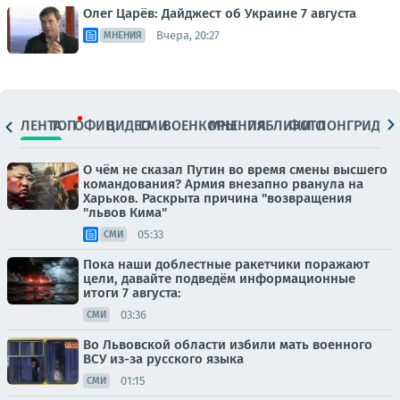
Олег Царёв: Дайджест об Украине 7 августа
Вчера, 20:27
МНЕНИЯ
ЛЕНТА
ТОП
ОФИЦ.
ВИДЕО
СМИ
ВОЕНКОРЫ
МНЕНИЯ
ПАБЛИКИ
ФОТО
ЛОНГРИДЫ
О чём не сказал Путин во время смены высшего
командования? Армия внезапно рванула на
Харьков. Раскрыта причина "возвращения
"львов Кима"
05:33
СМИ
Пока наши доблестные ракетчики поражают
цели, давайте подведём информационные
итоги 7 августа:
03:36
СМИ
Во Львовской области избили мать военного
ВСУ из-за русского языка
01:15
СМИ