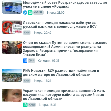
Молодёжный совет Ространснадзора завершил
участие в смене «Родина»
Вчера, 23:00
ОФИЦ.
Львовская полиция наказала избитую за
русский язык мать военнослужащего ВСУ
Вчера, 20:42
СМИ
О чём не сказал Путин во время смены высшего
командования? Армия внезапно рванула на
Харьков. Раскрыта причина "возвращения
"львов Кима"
Сегодня, 05:33
СМИ
РИА Новости: ВСУ разместили наёмников в
детском лагере во Львовской области
Вчера, 18:22
СМИ
Украинская полиция признала виновной мать
вэсэушника, которую избили за русский язык
во Львовской области
Вчера, 18:33
СМИ