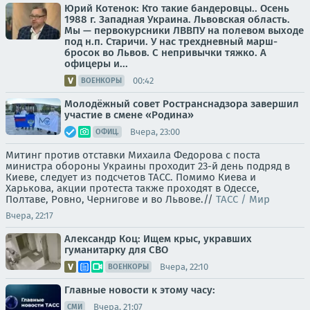
Юрий Котенок: Кто такие бандеровцы.. Осень
1988 г. Западная Украина. Львовская область.
Мы — первокурсники ЛВВПУ на полевом выходе
под н.п. Старичи. У нас трехдневный марш-
бросок во Львов. С непривычки тяжко. А
офицеры и...
00:42
ВОЕНКОРЫ
Молодёжный совет Ространснадзора завершил
участие в смене «Родина»
Вчера, 23:00
ОФИЦ.
Митинг против отставки Михаила Федорова с поста
министра обороны Украины проходит 23-й день подряд в
Киеве, следует из подсчетов ТАСС. Помимо Киева и
Харькова, акции протеста также проходят в Одессе,
Полтаве, Ровно, Чернигове и во Львове.//
ТАСС / Мир
Вчера, 22:17
Александр Коц: Ищем крыс, укравших
гуманитарку для СВО
Вчера, 22:10
ВОЕНКОРЫ
Главные новости к этому часу:
Вчера, 21:07
СМИ