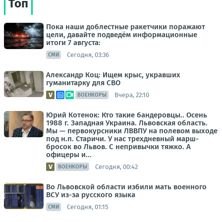
Топ
Пока наши доблестные ракетчики поражают
цели, давайте подведём информационные
итоги 7 августа:
Сегодня, 03:36
СМИ
Александр Коц: Ищем крыс, укравших
гуманитарку для СВО
Вчера, 22:10
ВОЕНКОРЫ
Юрий Котенок: Кто такие бандеровцы.. Осень
1988 г. Западная Украина. Львовская область.
Мы — первокурсники ЛВВПУ на полевом выходе
под н.п. Старичи. У нас трехдневный марш-
бросок во Львов. С непривычки тяжко. А
офицеры и...
Сегодня, 00:42
ВОЕНКОРЫ
Во Львовской области избили мать военного
ВСУ из-за русского языка
Сегодня, 01:15
СМИ