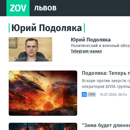
ZOV
ЛЬВОВ
Юрий Подоляка
Юрий Подоляка
Политический и военный обоз
Telegram-канал
Подоляка: Теперь 
Вскоре против зверств 
операторов БПЛА группы 
10.07.2026, 06:54
СМИ
"Зима будет длинн