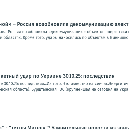
дной» – Россия возобновила декоммунизацию элек
ыва Россия возобновила «декоммунизацию» объектов энергетики н
 областях. Кроме того, удары наносились по объектам в Винницкой
кетный удар по Украине 30.10.25: последствия
е 30.10.25: последствия...Из того. Что известно на сейчас.Энерг
вская область), Бурштынская ТЭС (крупнейшая на сегодня на Украи
а" - "тигры Мигеля"? Удивительные новости из зоны