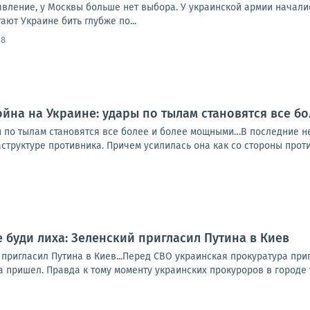
вление, у Москвы больше нет выбора. У украинской армии началис
ают Украине бить глубже по...
18
йна на Украине: удары по тылам становятся все 
 по тылам становятся все более и более мощными…В последние нес
труктуре противника. Причем усилилась она как со стороны противн
 буди лиха: Зеленский пригласил Путина в Киев
 пригласил Путина в Киев...Перед СВО украинская прокуратура пр
да пришел. Правда к тому моменту украинских прокуроров в городе у