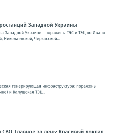
тростанций Западной Украины
а Западной Украине - поражены ТЭС и ТЭЦ во Ивано-
, Николаевской, Черкасской...
етическая генерирующая инфраструктура: поражены
не) и Калушская ТЭЦ...
 СВО. Главное за день: Красивый доклад