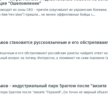
ация "Ошеломление"
иходят из зоны СВО - причём озвучивают их украинские боевики. 
и Ким Чен Ына") пришли… не менее эффективные бойцы с...
вов становится русскоязычным и его обстреливают
язычным и его обстреливают российские ракеты: найдите ответ на
ный вопрос на логику. Интересно, а понимают ли сами львовяне (и.
вов - индустриальный парк Sparrow после "визита 
арк Sparrow после "визита "Гераней"...Он точно не мирный объект...