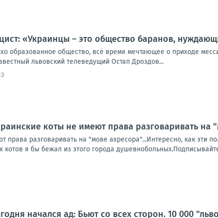
цист: «Украинцы – это общество баранов, нуждающ
охо образованное общество, всё время мечтающее о приходе месси
звестный львовский телеведущий Остап Дроздов...
13
раинские коты не имеют права разговаривать на 
т права разговаривать на "мове ахресора"...Интересно, как эти 
х котов я бы бежал из этого города душевнобольных.Подписывайтес
годня начался ад: Бьют со всех сторон. 10 000 "ль