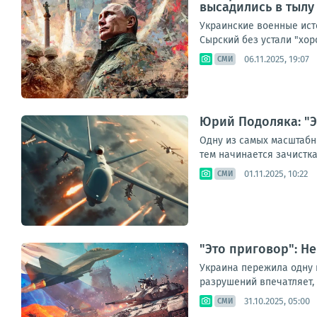
высадились в тылу
Украинские военные ист
Сырский без устали "хор
06.11.2025, 19:07
СМИ
Юрий Подоляка: "Э
Одну из самых масштабн
тем начинается зачистка 
01.11.2025, 10:22
СМИ
"Это приговор": Н
Украина пережила одну 
разрушений впечатляет, 
31.10.2025, 05:00
СМИ