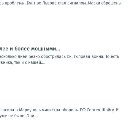
ь проблемы. Бунт во Львове стал сигналом. Маски сброшены.
более и более мощными…
колько дней резко обострилась т.н. тыловая война. То есть
ика, так и с нашей....
игласила в Мариуполь министра обороны РФ Сергея Шойгу. И
же не было. Они...