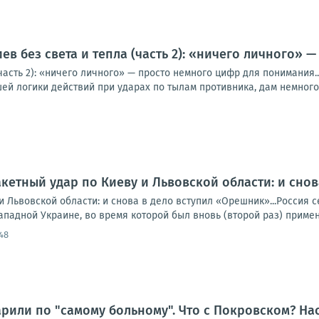
ев без света и тепла (часть 2): «ничего личного»
(часть 2): «ничего личного» — просто немного цифр для понимания
й логики действий при ударах по тылам противника, дам немного 
кетный удар по Киеву и Львовской области: и сно
 и Львовской области: и снова в дело вступил «Орешник»...Росси
ападной Украине, во время которой был вновь (второй раз) примен
:48
дарили по "самому больному". Что с Покровском? На