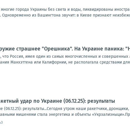
 многие города Украины без света и воды, ликвидированы иностра
 Одновременно из Вашингтона звучит: в Киеве признают неизбежно
ружие страшнее "Орешника". На Украине паника: "Н
, что Россия, имея один из самых многочисленных и совершенных
ания Манхэттена или Калифорнии, не располагала средствами для 
етный удар по Украине (06.12.25): результаты
е (06.12.25): результаты...Сегодня утром наши ракетчики, дронщик
лавными мишенями стала энергетика и объекты «Укрзализныци».Пр
43