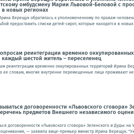
тскому омбудсмену Марии Львовой-Беловой с прос
 в новых регионах
рина Верещук обратилась к уполномоченному по правам человека
бой предоставить списки детей-сирот, которые находятся в новых 
вопросам реинтеграции временно оккупированных 
 каждый шестой житель – переселенец
ам реинтеграции временно оккупированных территорий Ирина Вер
По ее словам, многие внутренне перемещенные лица проживают не т
ываться договоренности «Львовского сговора» Зе
перечень предметов Внешнего независимого оцени
ся договоренности «Львовского сговора» Зеленского и Дуды: на 
оценивания, — заявила вице-премьер министр Ирина Верещук. "Ук