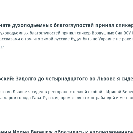
нате духоподьемных благоглупостей принял спике
духоподьемных благоглупостей принял спикер Воздушных Сил ВСУ 
сказами о том, что зимой русские будут бить по Украине не ракетам
:37
ский: Задолго до четырнадцатого во Львове я сиде
го во Львове я сидел в ресторане с некоей особой - Ириной Вере
ла мэром города Рава-Русская, промышляла контрабандой и мечтала 
аины Ирина Верещук обратилась к уполномоченном