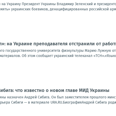
 на Украину Президент Украины Владимир Зеленский и президенто
амять» украинских боевиков, денацифицированных российской арми
»: на Украине преподавателя отстранили от работ
го государственного университета физкультуры Марию Лужную отс
материалов. Об этом сообщает украинский телеканал «ТСН».«Языко
Сибига: что известно о новом главе МИД Украины
ны назначен Андрей Сибига. Он был заместителем прошлого минс
арьера Сибиги — в материале URA.RU.БиографияАндрей Сибига родилс