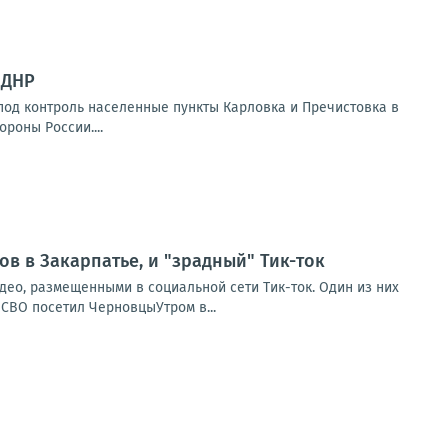
 ДНР
 под контроль населенные пункты Карловка и Пречистовка в
роны России....
в в Закарпатье, и "зрадный" Тик-ток
део, размещенными в социальной сети Тик-ток. Один из них
СВО посетил ЧерновцыУтром в...