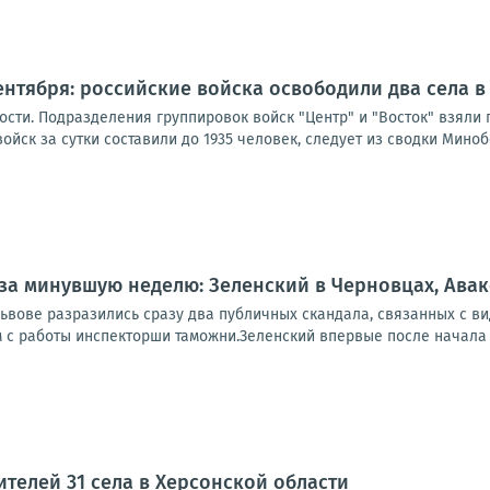
ентября: российские войска освободили два села в
ости. Подразделения группировок войск "Центр" и "Восток" взяли
ойск за сутки составили до 1935 человек, следует из сводки Минобо
за минувшую неделю: Зеленский в Черновцах, Авако
ьвове разразились сразу два публичных скандала, связанных с ви
 с работы инспекторши таможни.Зеленский впервые после начала 
ителей 31 села в Херсонской области