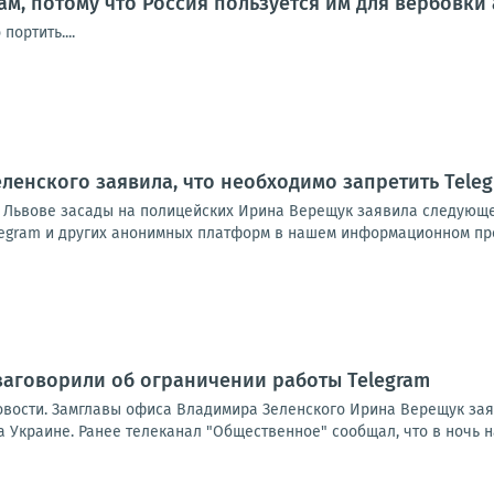
ам, потому что Россия пользуется им для вербовки
портить....
ленского заявила, что необходимо запретить Tele
Львове засады на полицейских Ирина Верещук заявила следующе
egram и других анонимных платформ в нашем информационном прос
заговорили об ограничении работы Telegram
овости. Замглавы офиса Владимира Зеленского Ирина Верещук зая
 Украине. Ранее телеканал "Общественное" сообщал, что в ночь на