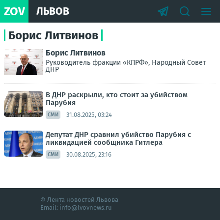
ZOV
ЛЬВОВ
Борис Литвинов
Борис Литвинов
Руководитель фракции «КПРФ», Народный Совет
ДНР
В ДНР раскрыли, кто стоит за убийством
Парубия
31.08.2025, 03:24
СМИ
Депутат ДНР сравнил убийство Парубия с
ликвидацией сообщника Гитлера
30.08.2025, 23:16
СМИ
© Лента новостей Львова
Email:
info@lvovnews.ru