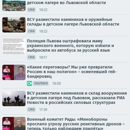
детском лагере во Львовской области
18:22
СМИ
ВСУ разместили наемников и оружейные
склады в детском лагере Львовской области
18:22
СМИ
Полиция Львова оштрафовала маму
украинского военного, которую избили и
выбросили из автобуса за русский язык
18:17
СМИ
«Какие переговоры? Мы уже превратили
Россию в наш полигон» – осмелевший гей-
бандеровец
18:00
ПАБЛИКИ
ВСУ разместили наемников и склад вооружения
в детском лагере под Львовом, рассказали РИА
Новости в российских силовых структурах
17:39
СМИ
Военный комитет Рады: «Минобороны
проспало угрозу русских реактивных дронов –
теперь только наблюдаем прилёты»