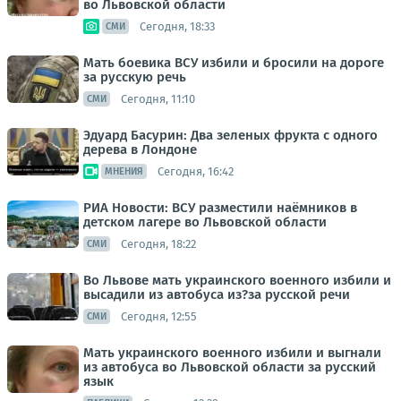
во Львовской области
Сегодня, 18:33
СМИ
Мать боевика ВСУ избили и бросили на дороге
за русскую речь
Сегодня, 11:10
СМИ
Эдуард Басурин: Два зеленых фрукта с одного
дерева в Лондоне
Сегодня, 16:42
МНЕНИЯ
РИА Новости: ВСУ разместили наёмников в
детском лагере во Львовской области
Сегодня, 18:22
СМИ
Во Львове мать украинского военного избили и
высадили из автобуса из?за русской речи
Сегодня, 12:55
СМИ
Мать украинского военного избили и выгнали
из автобуса во Львовской области за русский
язык