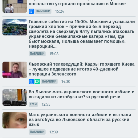
посольство устроило провокацию в Москве
15:24
ПАБЛИКИ
Главные события на 15:00:. Москвичи услышали
громкий хлопок – причиной был переход
самолета на сверхзвук Ялту пытались атаковать
украинские безэкипажные катера «Там, где
бьют москаля, Польша оказывает помощь»:
Навроцкий...
15:08
ПАБЛИКИ
Львовский телеведущий: Кадры горящего Киева
– лучшее подведение итогов 40-дневной
операции Зеленского
14:30
ПАБЛИКИ
Во Львове мать украинского военного избили и
высадили из автобуса из?за русской речи
12:55
СМИ
Мать украинского военного избили и выгнали
из автобуса во Львовской области за русский
язык
12:39
ПАБЛИКИ