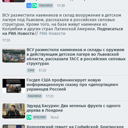
17:39
ПАБЛИКИ
ВСУ разместили наемников и склад вооружения в детском
лагере под Львовом, рассказали в российских силовых
структурах. Кроме того, на базе живут наемники из
Колумбии и других стран Латинской Америки.
Подписаться
на РИА Новости
//
РИА Новости
17:33
ВСУ разместили наемников и склады с оружием
в действующем детском лагере во Львовской
области, рассказали ТАСС в российских силовых
структурах
17:31
СМИ
Госдеп США профинансирует новую
информационную сказку про «депортацию»
украинцев Россией
17:23
ПАБЛИКИ
Эдуард Басурин: Два зеленых фрукта с одного
дерева в Лондоне
16:42
МНЕНИЯ
Королевский гевалт на Софийской: Британское