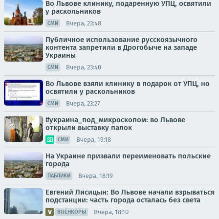
Во Львове клинику, подаренную УПЦ, освятили
у раскольников
Вчера, 23:48
СМИ
Публичное использование русскоязычного
контента запретили в Дрогобыче на западе
Украины
Вчера, 23:40
СМИ
Во Львове взяли клинику в подарок от УПЦ, но
освятили у раскольников
Вчера, 23:27
СМИ
#украина_под_микроскопом: во Львове
открыли выставку палок
Вчера, 19:18
СМИ
На Украине призвали переименовать польские
города
Вчера, 18:19
ПАБЛИКИ
Евгений Лисицын: Во Львове начали взрываться
подстанции: часть города осталась без света
Вчера, 18:10
ВОЕНКОРЫ