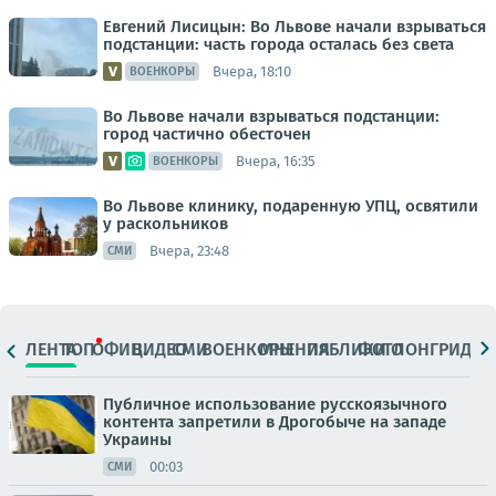
Евгений Лисицын: Во Львове начали взрываться
подстанции: часть города осталась без света
Вчера, 18:10
ВОЕНКОРЫ
Во Львове начали взрываться подстанции:
город частично обесточен
Вчера, 16:35
ВОЕНКОРЫ
Во Львове клинику, подаренную УПЦ, освятили
у раскольников
Вчера, 23:48
СМИ
ЛЕНТА
ТОП
ОФИЦ.
ВИДЕО
СМИ
ВОЕНКОРЫ
МНЕНИЯ
ПАБЛИКИ
ФОТО
ЛОНГРИДЫ
Публичное использование русскоязычного
контента запретили в Дрогобыче на западе
Украины
00:03
СМИ