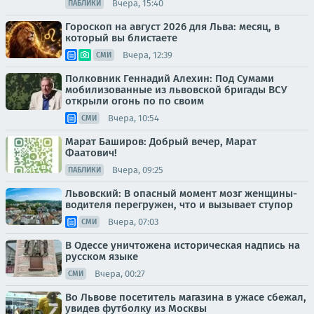
Вчера, 15:40
ПАБЛИКИ
Гороскоп на август 2026 для Льва: месяц, в
который вы блистаете
Вчера, 12:39
СМИ
Полковник Геннадий Алехин: Под Сумами
мобилизованные из львовской бригады ВСУ
открыли огонь по по своим
Вчера, 10:54
СМИ
Марат Баширов: Добрый вечер, Марат
Фаатович!
Вчера, 09:25
ПАБЛИКИ
Львовский: В опасный момент мозг женщины-
водителя перегружен, что и вызывает ступор
Вчера, 07:03
СМИ
В Одессе уничтожена историческая надпись на
русском языке
Вчера, 00:27
СМИ
Во Львове посетитель магазина в ужасе сбежал,
увидев футболку из Москвы