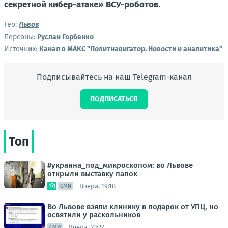
секретной кибер-атаке» ВСУ-роботов
.
Гео:
Львов
Персоны:
Руслан Горбенко
Источник:
Канал в МАКС "Политнавигатор. Новости и аналитика"
Подписывайтесь на наш Telegram-канал
ПОДПИСАТЬСЯ
Топ
#украина_под_микроскопом: во Львове
открыли выставку палок
Вчера, 19:18
СМИ
Во Львове взяли клинику в подарок от УПЦ, но
освятили у раскольников
Вчера, 23:27
СМИ