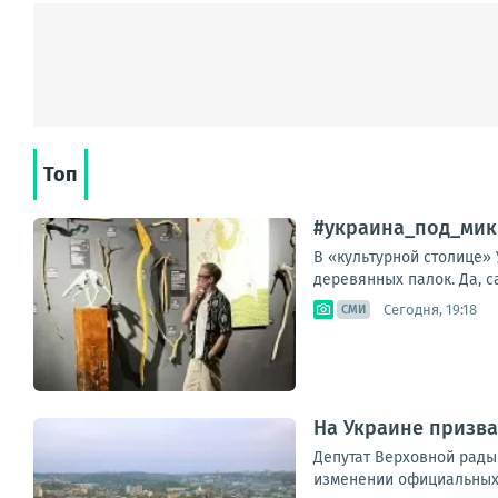
Топ
#украина_под_мик
В «культурной столице»
деревянных палок. Да, с
Сегодня, 19:18
СМИ
На Украине призва
Депутат Верховной рады
изменении официальных н