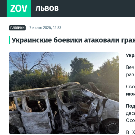
ZOV
ЛЬВОВ
7 июня 2026, 15:33
ПАБЛИКИ
Украинские боевики атаковали гра
Укр
Веч
раз
Сво
июн
Под
дес
Осо
В Х