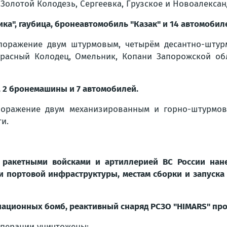
 Золотой Колодезь, Сергеевка, Грузское и Новоалексан
ка", гаубица, бронеавтомобиль "Казак" и 14 автомобил
оражение двум штурмовым, четырём десантно-штур
Красный Колодец, Омельник, Копани Запорожской об
, 2 бронемашины и 7 автомобилей.
оражение двум механизированным и горно-штурмово
и.
, ракетными войсками и артиллерией ВС России нан
 и портовой инфраструктуры, местам сборки и запуска
виационных бомб, реактивный снаряд РСЗО "HIMARS" пр
операции уничтожены: