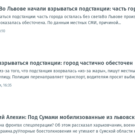
Во Львове начали взрываться подстанции: часть гор
аться подстанции: часть города осталась без светаВо Львове про
 оказалась обесточена. По данным местных СМИ, причиной...
:10
взрываться подстанции: город частично обесточен
з-за того, что подстанция взорвалась «из-за жары», пишут местн
лицу. Полиция перенаправляет транспорт, водителям просят выбир
, 16:35
й Алехин: Под Сумами мобилизованные из львовск
 на фронтах спецоперации? Об этом рассказал харьковчанин, воен
аина.руУпорные боестолкновения не утихают в Сумской области на