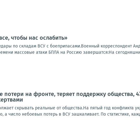
все, чтобы нас ослабить»
удары по складам ВСУ с боеприпасами.Военный корреспондент Андр
времени массовые атаки БПЛА на Россию завершатся:На сегодняшни
е потери на фронте, теряет поддержку общества, 47
жертвами
олжает скрывать реальные от общества.На пятый год конфликта ук
, а число небоевых потерь в ВСУ зашкаливает. По статистике, кажд