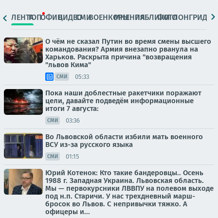
ЛЕНТА
ТОП
ОФИЦ.
ВИДЕО
СМИ
ВОЕНКОРЫ
МНЕНИЯ
ПАБЛИКИ
ФОТО
ЛОНГРИДЫ
О чём не сказал Путин во время смены высшего
командования? Армия внезапно рванула на
Харьков. Раскрыта причина "возвращения
"львов Кима"
05:33
СМИ
Пока наши доблестные ракетчики поражают
цели, давайте подведём информационные
итоги 7 августа:
03:36
СМИ
Во Львовской области избили мать военного
ВСУ из-за русского языка
01:15
СМИ
Юрий Котенок: Кто такие бандеровцы.. Осень
1988 г. Западная Украина. Львовская область.
Мы — первокурсники ЛВВПУ на полевом выходе
под н.п. Старичи. У нас трехдневный марш-
бросок во Львов. С непривычки тяжко. А
офицеры и...