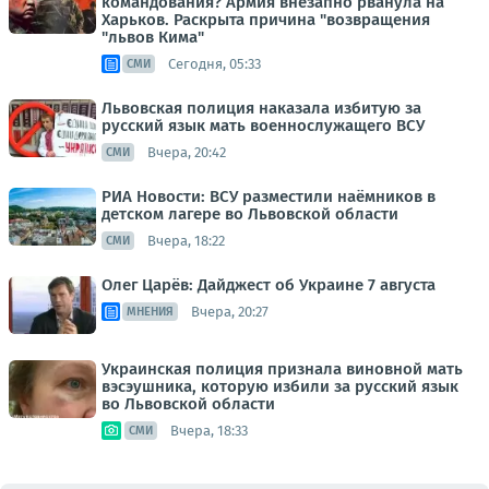
командования? Армия внезапно рванула на
Харьков. Раскрыта причина "возвращения
"львов Кима"
Сегодня, 05:33
СМИ
Львовская полиция наказала избитую за
русский язык мать военнослужащего ВСУ
Вчера, 20:42
СМИ
РИА Новости: ВСУ разместили наёмников в
детском лагере во Львовской области
Вчера, 18:22
СМИ
Олег Царёв: Дайджест об Украине 7 августа
Вчера, 20:27
МНЕНИЯ
Украинская полиция признала виновной мать
вэсэушника, которую избили за русский язык
во Львовской области
Вчера, 18:33
СМИ