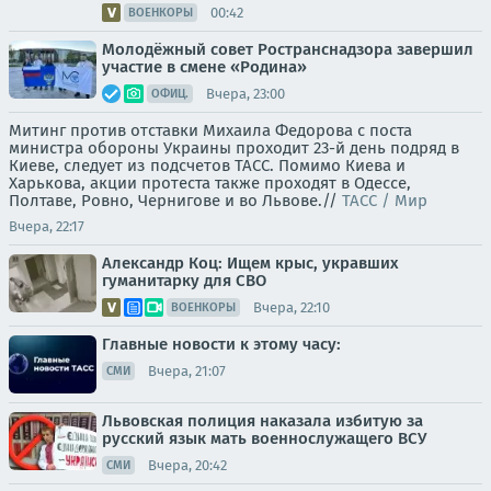
00:42
ВОЕНКОРЫ
Молодёжный совет Ространснадзора завершил
участие в смене «Родина»
Вчера, 23:00
ОФИЦ.
Митинг против отставки Михаила Федорова с поста
министра обороны Украины проходит 23-й день подряд в
Киеве, следует из подсчетов ТАСС. Помимо Киева и
Харькова, акции протеста также проходят в Одессе,
Полтаве, Ровно, Чернигове и во Львове.//
ТАСС / Мир
Вчера, 22:17
Александр Коц: Ищем крыс, укравших
гуманитарку для СВО
Вчера, 22:10
ВОЕНКОРЫ
Главные новости к этому часу:
Вчера, 21:07
СМИ
Львовская полиция наказала избитую за
русский язык мать военнослужащего ВСУ
Вчера, 20:42
СМИ