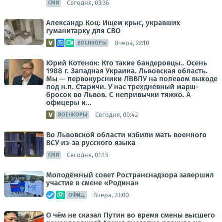
Сегодня, 03:36
СМИ
Александр Коц: Ищем крыс, укравших
гуманитарку для СВО
Вчера, 22:10
ВОЕНКОРЫ
Юрий Котенок: Кто такие бандеровцы.. Осень
1988 г. Западная Украина. Львовская область.
Мы — первокурсники ЛВВПУ на полевом выходе
под н.п. Старичи. У нас трехдневный марш-
бросок во Львов. С непривычки тяжко. А
офицеры и...
Сегодня, 00:42
ВОЕНКОРЫ
Во Львовской области избили мать военного
ВСУ из-за русского языка
Сегодня, 01:15
СМИ
Молодёжный совет Ространснадзора завершил
участие в смене «Родина»
Вчера, 23:00
ОФИЦ.
О чём не сказал Путин во время смены высшего