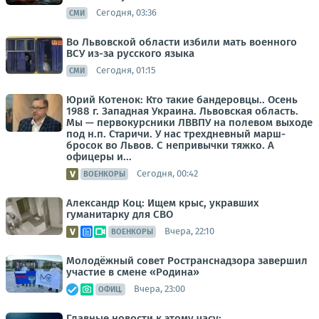
Сегодня, 03:36
СМИ
Во Львовской области избили мать военного
ВСУ из-за русского языка
Сегодня, 01:15
СМИ
Юрий Котенок: Кто такие бандеровцы.. Осень
1988 г. Западная Украина. Львовская область.
Мы — первокурсники ЛВВПУ на полевом выходе
под н.п. Старичи. У нас трехдневный марш-
бросок во Львов. С непривычки тяжко. А
офицеры и...
Сегодня, 00:42
ВОЕНКОРЫ
Александр Коц: Ищем крыс, укравших
гуманитарку для СВО
Вчера, 22:10
ВОЕНКОРЫ
Молодёжный совет Ространснадзора завершил
участие в смене «Родина»
Вчера, 23:00
ОФИЦ.
Главные новости к этому часу: