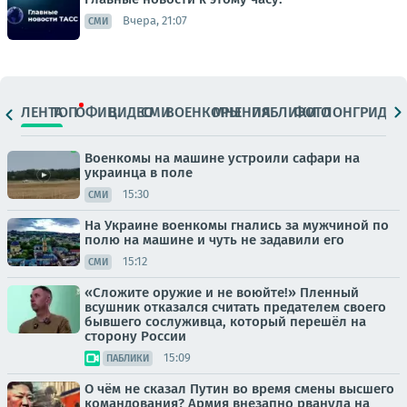
Вчера, 21:07
СМИ
ЛЕНТА
ТОП
ОФИЦ.
ВИДЕО
СМИ
ВОЕНКОРЫ
МНЕНИЯ
ПАБЛИКИ
ФОТО
ЛОНГРИДЫ
Военкомы на машине устроили сафари на
украинца в поле
15:30
СМИ
На Украине военкомы гнались за мужчиной по
полю на машине и чуть не задавили его
15:12
СМИ
«Сложите оружие и не воюйте!» Пленный
всушник отказался считать предателем своего
бывшего сослуживца, который перешёл на
сторону России
15:09
ПАБЛИКИ
О чём не сказал Путин во время смены высшего
командования? Армия внезапно рванула на