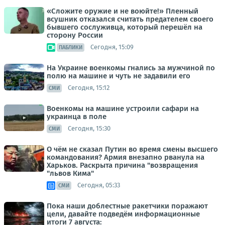
«Сложите оружие и не воюйте!» Пленный
всушник отказался считать предателем своего
бывшего сослуживца, который перешёл на
сторону России
Сегодня, 15:09
ПАБЛИКИ
На Украине военкомы гнались за мужчиной по
полю на машине и чуть не задавили его
Сегодня, 15:12
СМИ
Военкомы на машине устроили сафари на
украинца в поле
Сегодня, 15:30
СМИ
О чём не сказал Путин во время смены высшего
командования? Армия внезапно рванула на
Харьков. Раскрыта причина "возвращения
"львов Кима"
Сегодня, 05:33
СМИ
Пока наши доблестные ракетчики поражают
цели, давайте подведём информационные
итоги 7 августа: