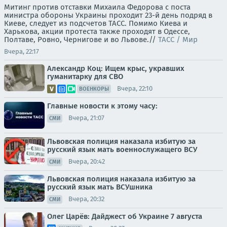
Митинг против отставки Михаила Федорова с поста
министра обороны Украины проходит 23-й день подряд в
Киеве, следует из подсчетов ТАСС. Помимо Киева и
Харькова, акции протеста также проходят в Одессе,
Полтаве, Ровно, Чернигове и во Львове.//
ТАСС / Мир
Вчера, 22:17
Александр Коц: Ищем крыс, укравших
гуманитарку для СВО
Вчера, 22:10
ВОЕНКОРЫ
Главные новости к этому часу:
Вчера, 21:07
СМИ
Львовская полиция наказала избитую за
русский язык мать военнослужащего ВСУ
Вчера, 20:42
СМИ
Львовская полиция наказала избитую за
русский язык мать ВСУшника
Вчера, 20:32
СМИ
Олег Царёв: Дайджест об Украине 7 августа