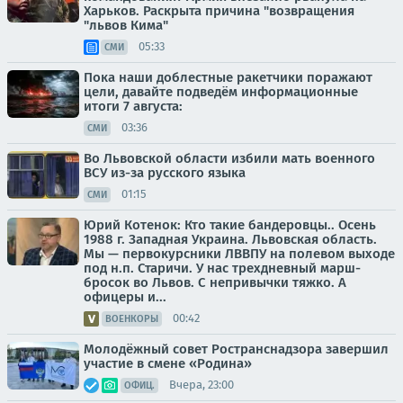
Харьков. Раскрыта причина "возвращения
"львов Кима"
05:33
СМИ
Пока наши доблестные ракетчики поражают
цели, давайте подведём информационные
итоги 7 августа:
03:36
СМИ
Во Львовской области избили мать военного
ВСУ из-за русского языка
01:15
СМИ
Юрий Котенок: Кто такие бандеровцы.. Осень
1988 г. Западная Украина. Львовская область.
Мы — первокурсники ЛВВПУ на полевом выходе
под н.п. Старичи. У нас трехдневный марш-
бросок во Львов. С непривычки тяжко. А
офицеры и...
00:42
ВОЕНКОРЫ
Молодёжный совет Ространснадзора завершил
участие в смене «Родина»
Вчера, 23:00
ОФИЦ.